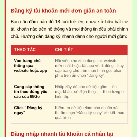
Đăng ký tài khoản mới đơn giản an toàn
Bạn cần đảm bảo đủ 18 tuổi trở lên, chưa sở hữu bất cứ
tài khoản nào trên hệ thống và mọi thông tin đều phải chính
chủ. Hướng dẫn đăng ký nhanh dành cho người mới gồm:
THAO TÁC
CHI TIẾT
Vào trang chủ
Hội viên xác định đúng link website
thông qua
mới nhất hoặc tải app về di động. Truy
website hoặc app
cập trang chủ trên màn hình góc phải
phía trên ấn chọn “Đăng ký”.
Cung cấp thông
Nhập đầy đủ các dữ liệu gồm: Tên,
tin theo đúng yêu
mật khẩu, số điện thoại,… theo từng ô
cầu của 88Go
hiển thị.
Click “Đăng ký
Kiểm tra dữ liệu đảm bảo chuẩn xác
ngay”
thì ấn chọn “Đăng ký ngay” để kết thúc
quá trình.
Đăng nhập nhanh tài khoản cá nhân tại