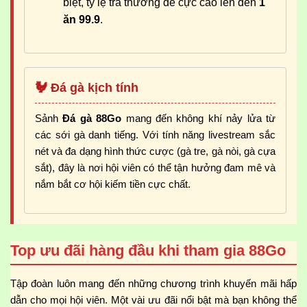
biệt, tỷ lệ trả thưởng đề cực cao lên đến
1
ăn 99.9
.
🐓 Đá gà kịch tính
Sảnh
Đá gà 88Go
mang đến không khí nảy lửa từ
các sới gà danh tiếng. Với tính năng livestream sắc
nét và đa dạng hình thức cược (gà tre, gà nòi, gà cựa
sắt), đây là nơi hội viên có thể tận hưởng đam mê và
nắm bắt cơ hội kiếm tiền cực chất.
Top ưu đãi hàng đầu khi tham gia 88Go
Tập đoàn luôn mang đến những chương trình khuyến mãi hấp
dẫn cho mọi hội viên. Một vài ưu đãi nổi bật mà bạn không thể