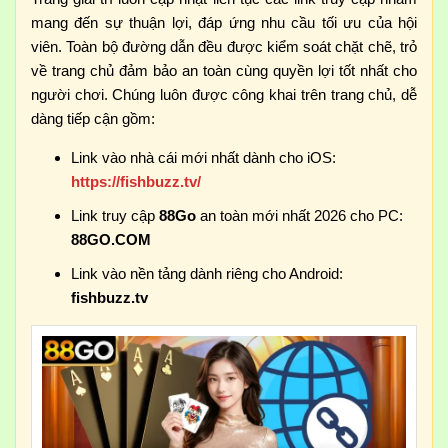
mang đến sự thuận lợi, đáp ứng nhu cầu tối ưu của hội
viên. Toàn bộ đường dẫn đều được kiểm soát chặt chẽ, trỏ
về trang chủ đảm bảo an toàn cùng quyền lợi tốt nhất cho
người chơi. Chúng luôn được công khai trên trang chủ, dễ
dàng tiếp cận gồm:
Link vào nhà cái mới nhất dành cho iOS:
https://fishbuzz.tv/
Link truy cập
88Go
an toàn mới nhất 2026 cho PC:
88GO.COM
Link vào nền tảng dành riêng cho Android:
fishbuzz.tv