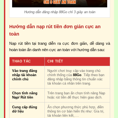
Hướng dẫn đăng nhập 88Go chỉ 3 giây an toàn
Hướng dẫn nạp rút tiền đơn giản cực an
toàn
Nạp rút tiền tại trang diễn ra cực đơn giản, dễ dàng và
hoàn toàn ẩn danh nên cực an toàn với hướng dẫn sau:
THAO TÁC
CHI TIẾT
Vào trang đăng
Người chơi truy cập vào trang chủ
nhập tài khoản
chính thống của
88Go
. Tiếp theo bạn
chính chủ
đăng nhập bằng thông tin chuẩn xác
tài khoản cá nhân trên trang.
Chọn tính năng
Trên trang bạn ấn chọn tính năng Nạp
Nạp/ Rút tiền
hoặc rút tiền để thực hiện giao dịch.
Cung cấp đúng
Ấn chọn phương thức phù hợp, điền
dữ liệu
thông tin cơ bản hiển thị như: Gía trị,
tài khoản liên kết,….