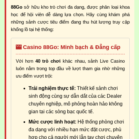
88Go
sở hữu kho trò chơi đa dạng, được phân loại khoa
học để hội viên dễ dàng lựa chọn. Hãy cùng khám phá
những sảnh cược tiêu điểm đang thu hút lượng truy cập
khổng lồ tại hệ thống:
🎰 Casino 88Go: Minh bạch & Đẳng cấp
Với hơn
40 trò chơi
khác nhau, sảnh Live Casino
luôn nằm trong top đầu về lượt tham gia nhờ những
ưu điểm vượt trội:
Trải nghiệm thực tế:
Thiết kế sảnh chơi
sinh động cùng sự dẫn dắt của các Dealer
chuyên nghiệp, mô phỏng hoàn hảo không
gian tại các sòng bạc quốc tế.
Mức cược linh hoạt:
Hệ thống phòng chơi
đa dạng với nhiều hạn mức đặt cược, phù
hợp cho cả người mới lẫn tay chơi chuyên