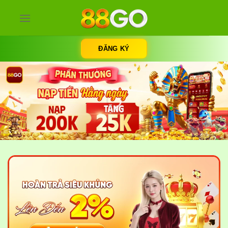
Bỏ
qua
nội
dung
ĐĂNG KÝ