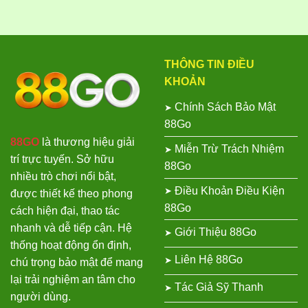
THÔNG TIN ĐIỀU
KHOẢN
Chính Sách Bảo Mật
88Go
88GO
là thương hiệu giải
Miễn Trừ Trách Nhiệm
trí trực tuyến. Sở hữu
88Go
nhiều trò chơi nổi bật,
Điều Khoản Điều Kiện
được thiết kế theo phong
88Go
cách hiện đại, thao tác
nhanh và dễ tiếp cận. Hệ
Giới Thiệu 88Go
thống hoạt động ổn định,
Liên Hệ 88Go
chú trọng bảo mật để mang
lại trải nghiệm an tâm cho
Tác Giả Sỹ Thanh
người dùng.