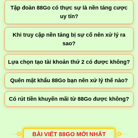
Tập đoàn 88Go có thực sự là nền tảng cược
uy tín?
Khi truy cập nền tảng bị sự cố nên xử lý ra
sao?
Lựa chọn tạo tài khoản thứ 2 có được không?
Quên mật khẩu 88Go bạn nên xử lý thế nào?
Có rút tiền khuyến mãi từ 88Go được không?
BÀI VIẾT 88GO MỚI NHẤT