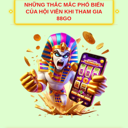
NHỮNG THẮC MẮC PHỔ BIẾN
CỦA HỘI VIÊN KHI THAM GIA
88GO