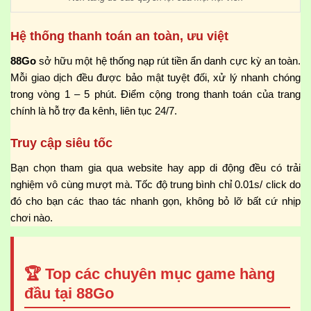
Hệ thống thanh toán an toàn, ưu việt
88Go
sở hữu một hệ thống nạp rút tiền ẩn danh cực kỳ an toàn.
Mỗi giao dịch đều được bảo mật tuyệt đối, xử lý nhanh chóng
trong vòng 1 – 5 phút. Điểm cộng trong thanh toán của trang
chính là hỗ trợ đa kênh, liên tục 24/7.
Truy cập siêu tốc
Bạn chọn tham gia qua website hay app di động đều có trải
nghiệm vô cùng mượt mà. Tốc độ trung bình chỉ 0.01s/ click do
đó cho bạn các thao tác nhanh gọn, không bỏ lỡ bất cứ nhịp
chơi nào.
🏆 Top các chuyên mục game hàng
đầu tại 88Go