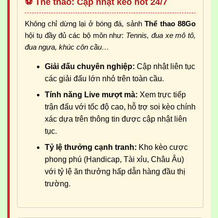
⚽ Thể thao: Cập nhật kèo hot 24/7
Không chỉ dừng lại ở bóng đá, sảnh
Thể thao 88Go
hội tụ đầy đủ các bộ môn như:
Tennis, đua xe mô tô,
đua ngựa, khúc côn cầu…
Giải đấu chuyên nghiệp:
Cập nhật liên tục
các giải đấu lớn nhỏ trên toàn cầu.
Tính năng Live mượt mà:
Xem trực tiếp
trận đấu với tốc độ cao, hỗ trợ soi kèo chính
xác dựa trên thông tin được cập nhật liên
tục.
Tỷ lệ thưởng cạnh tranh:
Kho kèo cược
phong phú (Handicap, Tài xỉu, Châu Âu)
với tỷ lệ ăn thưởng hấp dẫn hàng đầu thị
trường.