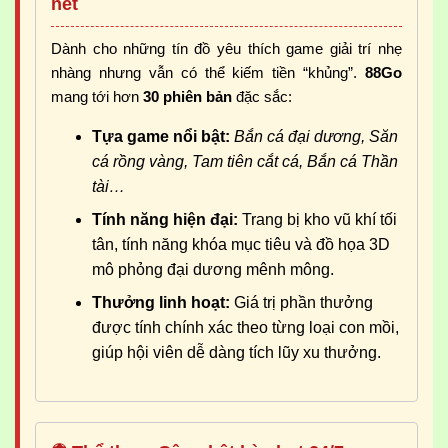
nét
Dành cho những tín đồ yêu thích game giải trí nhẹ
nhàng nhưng vẫn có thể kiếm tiền “khủng”.
88Go
mang tới hơn
30 phiên bản
đặc sắc:
Tựa game nổi bật:
Bắn cá đại dương, Săn
cá rồng vàng, Tam tiên cắt cá, Bắn cá Thần
tài…
Tính năng hiện đại:
Trang bị kho vũ khí tối
tân, tính năng khóa mục tiêu và đồ họa 3D
mô phỏng đại dương mênh mông.
Thưởng linh hoạt:
Giá trị phần thưởng
được tính chính xác theo từng loại con mồi,
giúp hội viên dễ dàng tích lũy xu thưởng.