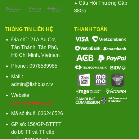
Câu Hỏi Thường Gặp
88Go
THÔNG TIN LIÊN HỆ
THANH TOÁN
Địa chỉ : 21A Âu Cơ,
Tân Thành, Tân Phú,
Hồ Chí Minh, Vietnam
Phone : 0978589985
Mail :
admin@fishbuzz.tv
Website :
https://fishbuzz.tv/
Mã số thuế: 036246526
GP số: 156/GP-BTTTT
do bộ TT và TT cấp